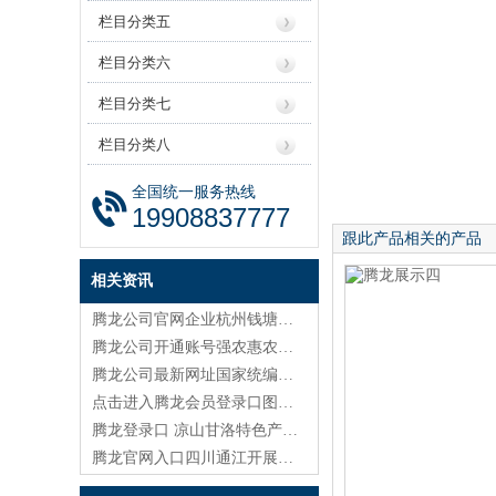
栏目分类五
栏目分类六
栏目分类七
栏目分类八
全国统一服务热线
19908837777
跟此产品相关的产品
相关资讯
腾龙公司官网企业杭州钱塘（新）区产业高质量发展大会举行 奋力打造一流创新生态
腾龙公司开通账号强农惠农富农政策效能怎样进一步提高（政策问答·回应关切）
腾龙公司最新网址国家统编教材“种子教师”培训在贵师大举行
点击进入腾龙会员登录口图们市教育局召开全市中小学师德师风建设暨警示教育动员部署会
腾龙登录口 凉山甘洛特色产业成果展在蓉举办
腾龙官网入口四川通江开展红四方面军入川93周年活动